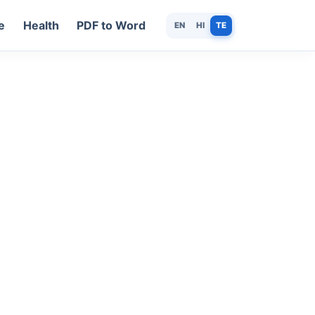
e
Health
PDF to Word
EN
HI
TE