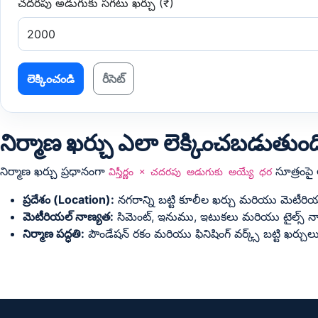
చదరపు అడుగుకు సగటు ఖర్చు (₹)
లెక్కించండి
రీసెట్
నిర్మాణ ఖర్చు ఎలా లెక్కించబడుతుం
నిర్మాణ ఖర్చు ప్రధానంగా
సూత్రంపై
విస్తీర్ణం × చదరపు అడుగుకు అయ్యే ధర
ప్రదేశం (Location):
నగరాన్ని బట్టి కూలీల ఖర్చు మరియు మెటీ
మెటీరియల్ నాణ్యత:
సిమెంట్, ఇనుము, ఇటుకలు మరియు టైల్స్ న
నిర్మాణ పద్ధతి:
పౌండేషన్ రకం మరియు ఫినిషింగ్ వర్క్స్ బట్టి ఖర్చ