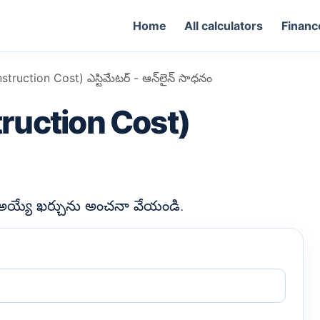
Home
All calculators
Financ
struction Cost) ఎస్టిమేటర్ - ఆన్‌లైన్ సాధనం
truction Cost)
కి అయ్యే ఖర్చును అంచనా వేయండి.