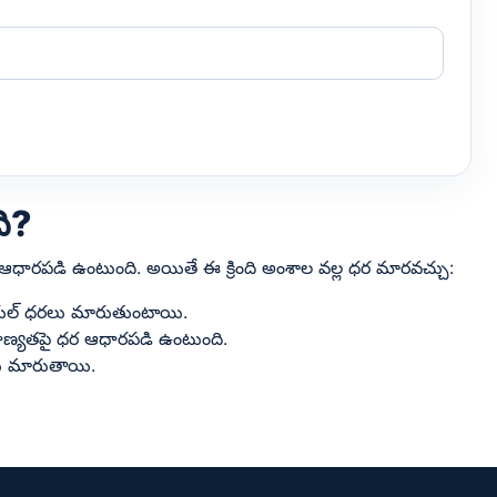
ది?
 ఆధారపడి ఉంటుంది. అయితే ఈ క్రింది అంశాల వల్ల ధర మారవచ్చు:
రియల్ ధరలు మారుతుంటాయి.
ాణ్యతపై ధర ఆధారపడి ఉంటుంది.
ులు మారుతాయి.