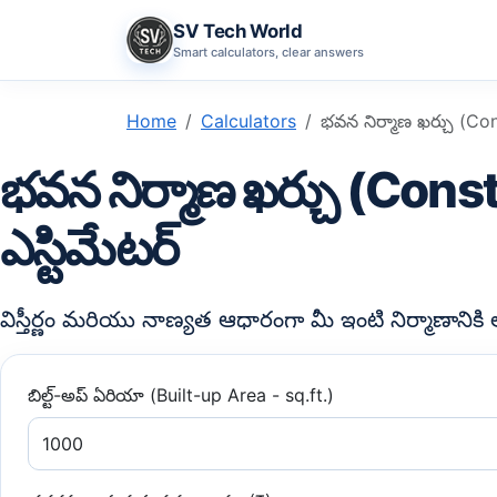
SV Tech World
Smart calculators, clear answers
Home
Calculators
భవన నిర్మాణ ఖర్చు (Con
భవన నిర్మాణ ఖర్చు (Cons
ఎస్టిమేటర్
విస్తీర్ణం మరియు నాణ్యత ఆధారంగా మీ ఇంటి నిర్మాణాని
బిల్ట్-అప్ ఏరియా (Built-up Area - sq.ft.)