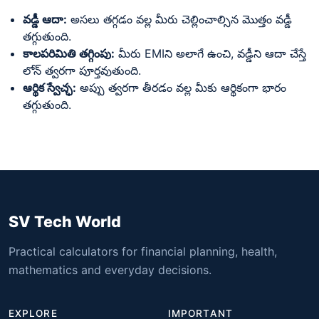
వడ్డీ ఆదా:
అసలు తగ్గడం వల్ల మీరు చెల్లించాల్సిన మొత్తం వడ్డీ
తగ్గుతుంది.
కాలపరిమితి తగ్గింపు:
మీరు EMIని అలాగే ఉంచి, వడ్డీని ఆదా చేస్తే
లోన్ త్వరగా పూర్తవుతుంది.
ఆర్థిక స్వేచ్ఛ:
అప్పు త్వరగా తీరడం వల్ల మీకు ఆర్థికంగా భారం
తగ్గుతుంది.
SV Tech World
Practical calculators for financial planning, health,
mathematics and everyday decisions.
EXPLORE
IMPORTANT