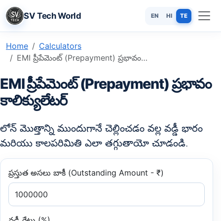
SV Tech World
EN
HI
TE
Home
Calculators
EMI ప్రీపేమెంట్ (Prepayment) ప్రభావం కాలిక్యులేటర్ - వడ్డీని ఆదా చేయండి
EMI ప్రీపేమెంట్ (Prepayment) ప్రభావం
కాలిక్యులేటర్
లోన్ మొత్తాన్ని ముందుగానే చెల్లించడం వల్ల వడ్డీ భారం
మరియు కాలపరిమితి ఎలా తగ్గుతాయో చూడండి.
ప్రస్తుత అసలు బాకీ (Outstanding Amount - ₹)
వడ్డీ రేటు (%)