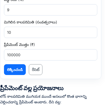
మిగిలిన కాలపరిమితి (సంవత్సరాలు)
ప్రీపేమెంట్ మొత్తం (₹)
లెక్కించండి
రీసెట్
ప్రీపేమెంట్ వల్ల ప్రయోజనాలు
లోన్ కాలపరిమితి ముగియక ముందే అసలులో కొంత భాగాన్ని
చెల్లించడాన్ని ప్రీపేమెంట్ అంటారు. దీని వల్ల: