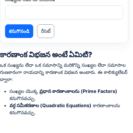
కనుగొనండి
రీసెట్
కారణాంక విభజన అంటే ఏమిటి?
ఒక సంఖ్యను లేదా ఒక సమాసాన్ని మరికొన్ని సంఖ్యల లేదా సమాసాల
గుణకారంగా రాయడాన్ని కారణాంక విభజన అంటారు. ఈ కాలిక్యులేటర్
ద్వారా:
సంఖ్యల యొక్క
ప్రధాన కారణాంకాలను (Prime Factors)
కనుగొనవచ్చు.
వర్గ సమీకరణాల (Quadratic Equations)
కారణాంకాలను
కనుగొనవచ్చు.