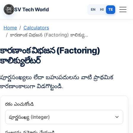
SV Tech World
EN
HI
TE
Home
Calculators
కారణాంక విభజన (Factoring) కాలిక్యులేటర్ - సంఖ్యలు మరియు బహుపదులు
కారణాంక విభజన (Factoring)
కాలిక్యులేటర్
పూర్ణసంఖ్యలు లేదా బహుపదులను వాటి ప్రాథమిక
కారణాంకాలుగా విడగొట్టండి.
రకం ఎంచుకోండి
సంఖ్యను నమోదు చేయండి