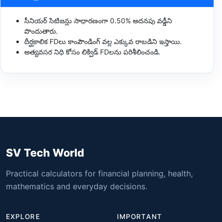
సీనియర్ సిటిజన్లు సాధారణంగా 0.50% అదనపు వడ్డీని
పొందుతారు.
దీర్ఘకాలిక FDలు కాంపౌండింగ్ వల్ల ఎక్కువ రాబడిని ఇస్తాయి.
అత్యవసర నిధి కోసం లిక్విడ్ FDలను పరిశీలించండి.
SV Tech World
Practical calculators for financial planning, health,
mathematics and everyday decisions.
EXPLORE
IMPORTANT