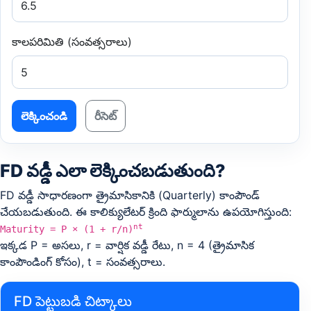
కాలపరిమితి (సంవత్సరాలు)
లెక్కించండి
రీసెట్
FD వడ్డీ ఎలా లెక్కించబడుతుంది?
FD వడ్డీ సాధారణంగా త్రైమాసికానికి (Quarterly) కాంపౌండ్
చేయబడుతుంది. ఈ కాలిక్యులేటర్ క్రింది ఫార్ములాను ఉపయోగిస్తుంది:
nt
Maturity = P × (1 + r/n)
ఇక్కడ P = అసలు, r = వార్షిక వడ్డీ రేటు, n = 4 (త్రైమాసిక
కాంపౌండింగ్ కోసం), t = సంవత్సరాలు.
FD పెట్టుబడి చిట్కాలు