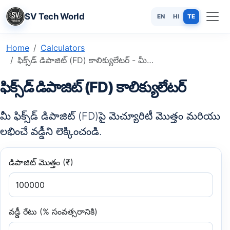
SV Tech World
EN
HI
TE
Home
Calculators
ఫిక్స్‌డ్ డిపాజిట్ (FD) కాలిక్యులేటర్ - మీ FD రాబడిని తక్షణమే లెక్కించండి
ఫిక్స్‌డ్ డిపాజిట్ (FD) కాలిక్యులేటర్
మీ ఫిక్స్‌డ్ డిపాజిట్ (FD)పై మెచ్యూరిటీ మొత్తం మరియు
లభించే వడ్డీని లెక్కించండి.
డిపాజిట్ మొత్తం (₹)
వడ్డీ రేటు (% సంవత్సరానికి)