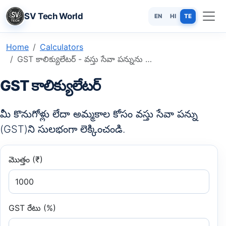
SV Tech World
EN
HI
TE
Home
Calculators
GST కాలిక్యులేటర్ - వస్తు సేవా పన్నును తక్షణమే లెక్కించండి
GST కాలిక్యులేటర్
మీ కొనుగోళ్లు లేదా అమ్మకాల కోసం వస్తు సేవా పన్ను
(GST)ని సులభంగా లెక్కించండి.
మొత్తం (₹)
GST రేటు (%)