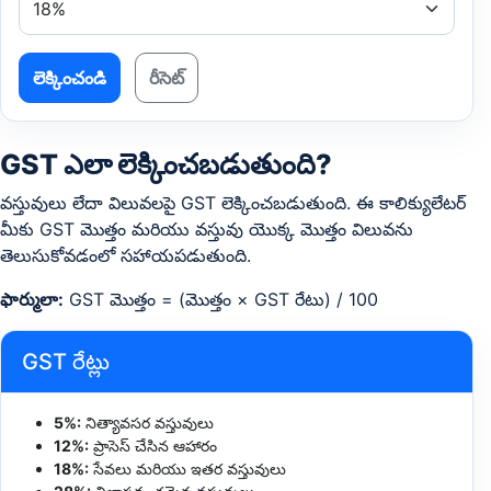
లెక్కించండి
రీసెట్
GST ఎలా లెక్కించబడుతుంది?
వస్తువులు లేదా విలువలపై GST లెక్కించబడుతుంది. ఈ కాలిక్యులేటర్
మీకు GST మొత్తం మరియు వస్తువు యొక్క మొత్తం విలువను
తెలుసుకోవడంలో సహాయపడుతుంది.
ఫార్ములా:
GST మొత్తం = (మొత్తం × GST రేటు) / 100
GST రేట్లు
5%:
నిత్యావసర వస్తువులు
12%:
ప్రాసెస్ చేసిన ఆహారం
18%:
సేవలు మరియు ఇతర వస్తువులు