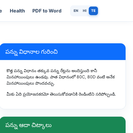
e
Health
PDF to Word
EN
HI
TE
పన్ను విధానాల గురించి
కొత్త పన్ను విధానం తక్కువ పన్ను రేట్లను అందిస్తుంది కానీ
మినహాయింపులు ఉండవు. పాత విధానంలో 80C, 80D వంటి అనేక
మినహాయింపులు పొందవచ్చు.
మీకు ఏది ప్రయోజనకరమో తెలుసుకోవడానికి రెండింటిని సరిపోల్చండి.
పన్ను ఆదా చిట్కాలు