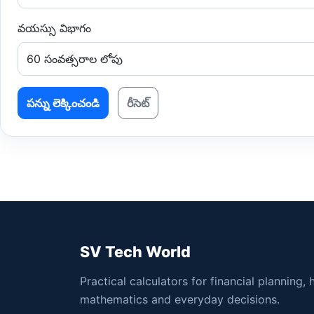
వయస్సు విభాగం
పన్ను లెక్కించండి
రీసెట్
SV Tech World
Practical calculators for financial planning, 
mathematics and everyday decisions.