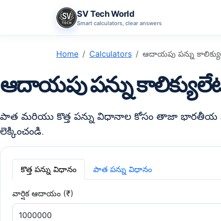
SV Tech World
Smart calculators, clear answers
Home
Calculators
ఆదాయపు పన్ను కాలిక్యుల
ఆదాయపు పన్ను కాలిక్యులేట
పాత మరియు కొత్త పన్ను విధానాల కోసం తాజా భారతీయ పన
లెక్కించండి.
కొత్త పన్ను విధానం
పాత పన్ను విధానం
వార్షిక ఆదాయం (₹)