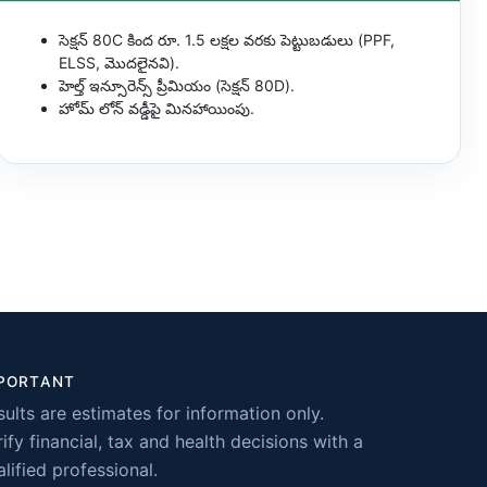
సెక్షన్ 80C కింద రూ. 1.5 లక్షల వరకు పెట్టుబడులు (PPF,
ELSS, మొదలైనవి).
హెల్త్ ఇన్సూరెన్స్ ప్రీమియం (సెక్షన్ 80D).
హోమ్ లోన్ వడ్డీపై మినహాయింపు.
PORTANT
sults are estimates for information only.
ify financial, tax and health decisions with a
lified professional.