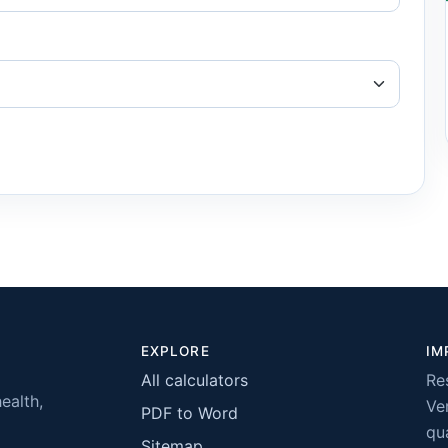
EXPLORE
IM
All calculators
Re
health,
Ver
PDF to Word
qua
Sitemap