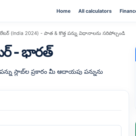
Home
All calculators
Financ
ేటర్ (India 2024) - పాత & కొత్త పన్ను విధానాలను సరిపోల్చండి
ర్ - భారత్
్ను స్లాబ్‌ల ప్రకారం మీ ఆదాయపు పన్నును