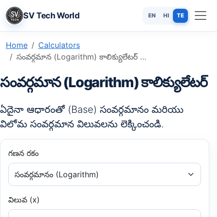
SV Tech World
EN
HI
TE
Home
Calculators
సంవర్గమాన (Logarithm) కాలిక్యులేటర్ - ఆన్‌లైన్‌లో లెక్కించండి
సంవర్గమాన (Logarithm) కాలిక్యులేటర్
ఏదైనా ఆధారంతో (Base) సంవర్గమానం మరియు
విలోమ సంవర్గమాన విలువలను లెక్కించండి.
గణన రకం
విలువ (x)