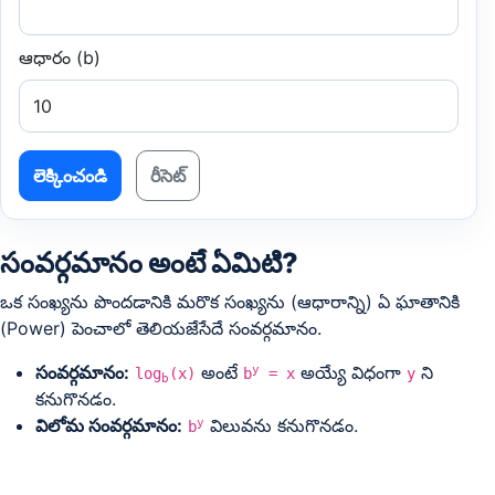
ఆధారం (b)
లెక్కించండి
రీసెట్
సంవర్గమానం అంటే ఏమిటి?
ఒక సంఖ్యను పొందడానికి మరొక సంఖ్యను (ఆధారాన్ని) ఏ ఘాతానికి
(Power) పెంచాలో తెలియజేసేదే సంవర్గమానం.
సంవర్గమానం:
అంటే
అయ్యే విధంగా
ని
y
log
(x)
b
 = x
y
b
కనుగొనడం.
విలోమ సంవర్గమానం:
విలువను కనుగొనడం.
y
b