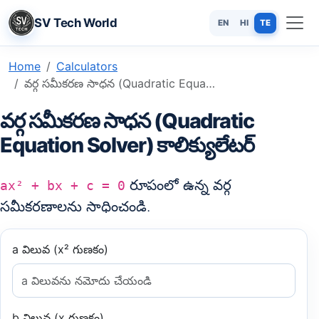
SV Tech World
EN
HI
TE
Home
Calculators
వర్గ సమీకరణ సాధన (Quadratic Equation Solver) కాలిక్యులేటర్
వర్గ సమీకరణ సాధన (Quadratic
Equation Solver) కాలిక్యులేటర్
రూపంలో ఉన్న వర్గ
ax² + bx + c = 0
సమీకరణాలను సాధించండి.
a విలువ (x² గుణకం)
b విలువ (x గుణకం)