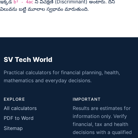
ఇక్కడ
ని విచక్షణి (Discriminant) అంటారు. దీని
b² - 4ac
విలువను బట్టి మూలాల స్వభావం మారుతుంది.
SV Tech World
Practical calculators for financial planning, health,
mathematics and everyday decisions.
EXPLORE
IMPORTANT
All calculators
Results are estimates for
information only. Verify
PDF to Word
financial, tax and health
Sitemap
decisions with a qualified