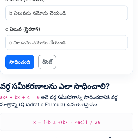
c విలువ (స్థిరరాశి)
సాధించండి
రీసెట్
వర్గ సమీకరణాలను ఎలా సాధించాలి?
అనే వర్గ సమీకరణాన్ని సాధించడానికి వర్గ
ax² + bx + c = 0
సూత్రాన్ని (Quadratic Formula) ఉపయోగిస్తాము:
x = [-b ± √(b² - 4ac)] / 2a