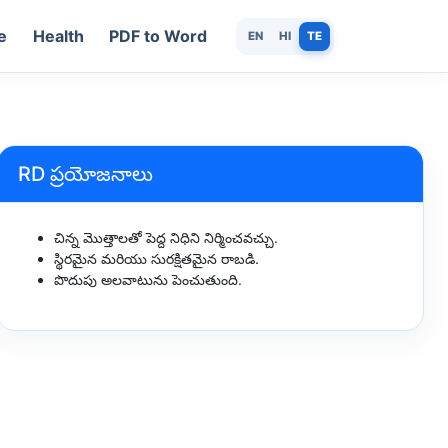
e
Health
PDF to Word
EN
HI
TE
RD ప్రయోజనాలు
చిన్న మొత్తాలతో పెద్ద నిధిని నిర్మించవచ్చు.
స్థిరమైన మరియు సురక్షితమైన రాబడి.
పొదుపు అలవాటును పెంచుతుంది.