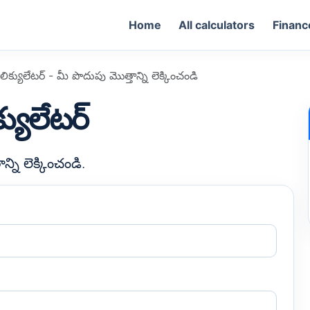
Home
All calculators
Financ
లిక్యులేటర్ - మీ పొదుపు మొత్తాన్ని లెక్కించండి
్యులేటర్
్ని లెక్కించండి.