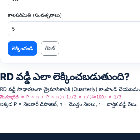
కాలపరిమితి (సంవత్సరాలు)
లెక్కించండి
రీసెట్
RD వడ్డీ ఎలా లెక్కించబడుతుంది?
RD వడ్డీ సాధారణంగా త్రైమాసికానికి (Quarterly) కాంపౌండ్ చేయబడుతుం
మెచ్యూరిటీ = P × n + P × n(n+1)/2 × r/(4×100) × 1/3
ఇక్కడ P = నెలవారీ డిపాజిట్, n = మొత్తం నెలలు, r = వార్షిక వడ్డీ రేటు.