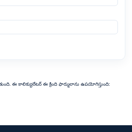
ది. ఈ కాలిక్యులేటర్ ఈ క్రింది ఫార్ములాను ఉపయోగిస్తుంది: