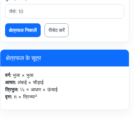
क्षेत्रफल निकालें
रीसेट करें
क्षेत्रफल के सूत्र
वर्ग:
भुजा × भुजा
आयत:
लंबाई × चौड़ाई
त्रिभुज:
½ × आधार × ऊंचाई
वृत्त:
π × त्रिज्या²