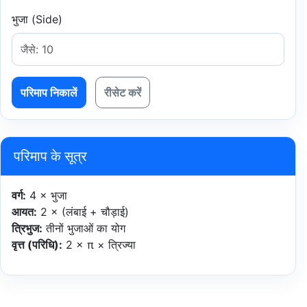
भुजा (Side)
परिमाप निकालें
रीसेट करें
परिमाप के सूत्र
वर्ग:
4 × भुजा
आयत:
2 × (लंबाई + चौड़ाई)
त्रिभुज:
तीनों भुजाओं का योग
वृत्त (परिधि):
2 × π × त्रिज्या