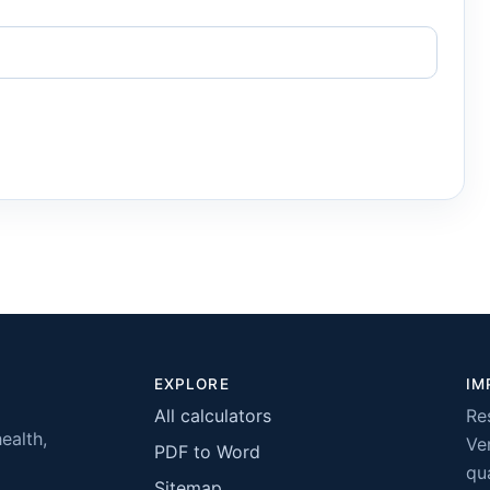
EXPLORE
IM
All calculators
Re
health,
Ver
PDF to Word
qua
Sitemap