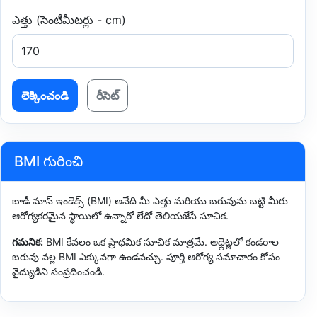
ఎత్తు (సెంటీమీటర్లు - cm)
లెక్కించండి
రీసెట్
BMI గురించి
బాడీ మాస్ ఇండెక్స్ (BMI) అనేది మీ ఎత్తు మరియు బరువును బట్టి మీరు
ఆరోగ్యకరమైన స్థాయిలో ఉన్నారో లేదో తెలియజేసే సూచిక.
గమనిక:
BMI కేవలం ఒక ప్రాథమిక సూచిక మాత్రమే. అథ్లెట్లలో కండరాల
బరువు వల్ల BMI ఎక్కువగా ఉండవచ్చు. పూర్తి ఆరోగ్య సమాచారం కోసం
వైద్యుడిని సంప్రదించండి.