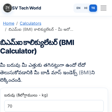
SV Tech World
EN
HI
TE
Home
Calculators
బిఎమ్ఐ (BMI) కాలిక్యులేటర్ - మీ ఆరోగ్యకరమైన బరువును తెలుసుకోండి
బిఎమ్ఐ కాలిక్యులేటర్ (BMI
Calculator)
మీ బరువు మీ ఎత్తుకు తగినట్లుగా ఉందో లేదో
తెలుసుకోవడానికి మీ బాడీ మాస్ ఇండెక్స్ (BMI)ని
లెక్కించండి.
బరువు (కిలోగ్రాములు - kg)