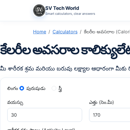
SV Tech World
Smart calculators, clear answers
Home
Calculators
కేలరీల అవసరాల (Calorie 
కేలరీల అవసరాల కాలిక్యులే
మీ శారీరక శ్రమ మరియు బరువు లక్ష్యాల ఆధారంగా మీకు ర
లింగం
పురుషుడు
స్త్రీ
వయస్సు
ఎత్తు (సెం.మీ)