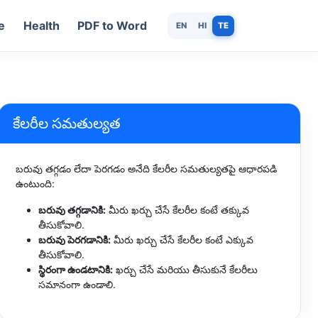
e
Health
PDF to Word
EN
HI
TE
కేలరీల సమతుల్యత
బరువు తగ్గడం లేదా పెరగడం అనేది కేలరీల సమతుల్యతపై ఆధారపడి
ఉంటుంది:
బరువు తగ్గడానికి:
మీరు ఖర్చు చేసే కేలరీల కంటే తక్కువ
తీసుకోవాలి.
బరువు పెరగడానికి:
మీరు ఖర్చు చేసే కేలరీల కంటే ఎక్కువ
తీసుకోవాలి.
స్థిరంగా ఉండటానికి:
ఖర్చు చేసే మరియు తీసుకునే కేలరీలు
సమానంగా ఉండాలి.