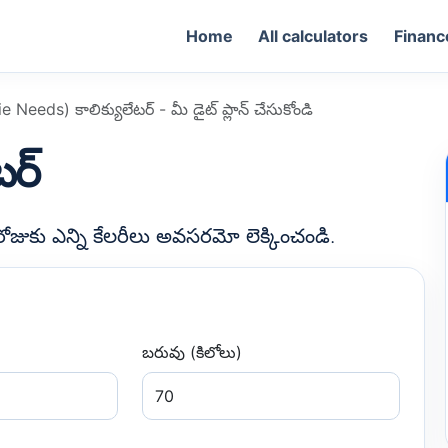
Home
All calculators
Financ
Needs) కాలిక్యులేటర్ - మీ డైట్ ప్లాన్ చేసుకోండి
టర్
ోజుకు ఎన్ని కేలరీలు అవసరమో లెక్కించండి.
బరువు (కిలోలు)