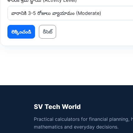
శారీరక శ్రమ స్థాయి (Activity Level)
లెక్కించండి
రీసెట్
SV Tech World
Practical calculators for financial planning, 
mathematics and everyday decisions.