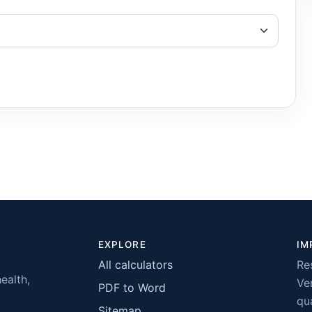
EXPLORE
IM
All calculators
Re
health,
Ver
PDF to Word
qua
Sitemap