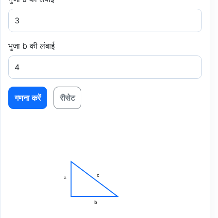
भुजा b की लंबाई
गणना करें
रीसेट